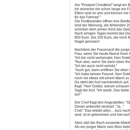
Am "Postamt Christkind" langt ein 
Ich wünsche mir schon lange ein F
Eltern sind so arm und können mir
für das Fahrrad."
Die Postbeamten öffnen ihre Brie
sind der Meinung, die fehlenden 2
schicken dem armen Kind das Geld
Nach einigen Tagen kommt das Dank
800 Euro. Die 200 Euro, die noch f
Nagel gerissen!
Nachdem der Frauenarzt die junge 
Frau, wenn Sie heute Abend ihren 
"Ich bin nicht verheiratet, Herr Dokto
"Nun also, wenn Sie dann eben Ihre
"Ich bin auch nicht verlobt."
"Auch gut, dann eröffnen Sie eben 
"Ich habe keinen Freund, Herr Do
noch nie etwas mit einem Mann zu 
Da steht der Arzt nachdenklich auf,
fragt: "Herr Doktor, warum schaue
Sagt der Arzt: "Ich warte. Das letzt
auf."
Der Chef fragt den Angestellten: 
Dieser antwortet verdutzt: "Ja..."
Chef: "Das erklärt alles.... kurz 
sind, ist er gekommen und hat nach
Stolz sitzt der frisch ernannte Abte
Als ein junger Mann sein Büro betritt