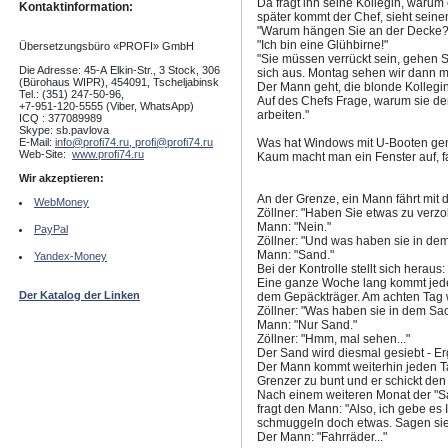
Da fragt ihn seine Kollegin, warum 
Kontaktinformation:
später kommt der Chef, sieht sein
"Warum hängen Sie an der Decke?
"Ich bin eine Glühbirne!"
Übersetzungsbüro «PROFI» GmbH
"Sie müssen verrückt sein, gehen 
Die Adresse: 45-А Elkin-Str., 3 Stock, 306
sich aus. Montag sehen wir dann ma
(Bürohaus WIPR), 454091, Tscheljabinsk
Der Mann geht, die blonde Kollegi
Tel.: (351) 247-50-96,
Auf des Chefs Frage, warum sie den
+7-951-120-5555 (Viber, WhatsApp)
arbeiten."
ICQ : 377089989
Skype: sb.pavlova
E-Mail:
info@profi74.ru,
profi@profi74.ru
Was hat Windows mit U-Booten g
Web-Site:
www.profi74.ru
Kaum macht man ein Fenster auf, 
Wir akzeptieren:
An der Grenze, ein Mann fährt mit
WebMoney
Zöllner: "Haben Sie etwas zu verzo
Mann: "Nein."
PayPal
Zöllner: "Und was haben sie in de
Mann: "Sand."
Yandex-Money
Bei der Kontrolle stellt sich heraus
Eine ganze Woche lang kommt jed
Der Katalog der Linken
dem Gepäckträger. Am achten Tag w
Zöllner: "Was haben sie in dem Sa
Mann: "Nur Sand."
Zöllner: "Hmm, mal sehen..."
Der Sand wird diesmal gesiebt - Er
Der Mann kommt weiterhin jeden T
Grenzer zu bunt und er schickt den
Nach einem weiteren Monat der "San
fragt den Mann: "Also, ich gebe es I
schmuggeln doch etwas. Sagen sie m
Der Mann: "Fahrräder..."