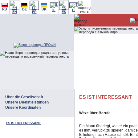
RU
DE
UK
IL
IT
EN
FR
ES
ES IST INTERESSANT
Über die Gesellschaft
Unsere Dienstleistungen
Unsere Koordinaten
Witze über Berufe
ES IST INTERESSANT
Ein Mann überlegt, wie er ein pa
es ihm, verrückt zu spielen, damit s
Erholung nach Hause schickt. Er h