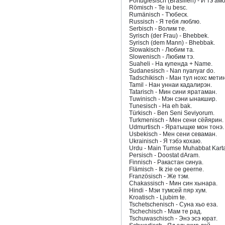
Portugiesisch (Brasilien) - И тэ амо
Römisch - Te iu besc.
Rumänisch - Т'юбеск.
Russisch - Я тебя люблю.
Serbisch - Волим те.
Syrisch (der Frau) - Bhebbek.
Syrisch (dem Mann) - Bhebbak.
Slowakisch - Любим та.
Slowenisch - Любим тэ.
Suaheli - На купенда + Name.
Sudanesisch - Nan nyanyar do.
Tadschikisch - Ман тул нохс мети
Tamil - Нан уннаи кадалирэн.
Tatarisch - Мин сини яратаман.
Tuwinisch - Мэн сэни ынакшир.
Tunesisch - Ha eh bak.
Türkisch - Ben Seni Seviyorum.
Turkmenisch - Мен сени сёйярин.
Udmurtisch - Яратыщке мон тонэ.
Usbekisch - Мен сени севаман.
Ukrainisch - Я тэбэ кохаю.
Urdu - Main Tumse Muhabbat Kart
Persisch - Doostat dAram.
Finnisch - Ракастан синуа.
Flämisch - Ik zie oe geerne.
Französisch - Же тэм.
Chakassisch - Мин син хынара.
Hindi - Мэи тумсей пяр хум.
Kroatisch - Ljubim te.
Tschetschenisch - Суна хьо еза.
Tschechisch - Мам те рад.
Tschuwaschisch - Энэ эсэ юрат.