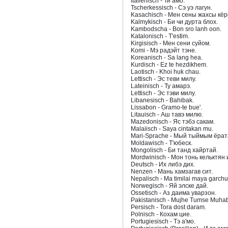
Italienisch - Ти амо.
Tscherkessisch - Сэ уэ лагун.
Kasachisch - Мен сены жахсы кёр
Kalmykisch - Би чи дурта блох.
Kambodscha - Bon sro lanh oon.
Katalonisch - T'estim.
Kirgisisch - Мен сени суйом.
Komi - Мэ радэйт тэне.
Koreanisch - Sa lang hea.
Kurdisch - Ez te hezdikhem.
Laotisch - Khoi huk chau.
Lettisch - Эс теви милу.
Lateinisch - Ту амарэ.
Lettisch - Эс тэви милу.
Libanesisch - Bahibak.
Lissabon - Gramo-te bue'.
Litauisch - Аш тавэ милю.
Mazedonisch - Яс тэбэ сакам.
Malaiisch - Saya cintakan mu.
Mari-Sprache - Мый тыймым ёрат
Moldawisch - Т'юбеск.
Mongolisch - Би танд хайртай.
Mordwinisch - Мон тонь кельктян 
Deutsch - Их либэ дих.
Nenzen - Мань хамзагав сит.
Nepalisch - Ma timilai maya garchu
Norwegisch - Яй элске дай.
Ossetisch - Аз даима уварзон.
Pakistanisch - Mujhe Tumse Muhab
Persisch - Tora dost daram.
Polnisch - Кохам цие.
Portugiesisch - Тэ а'мо.