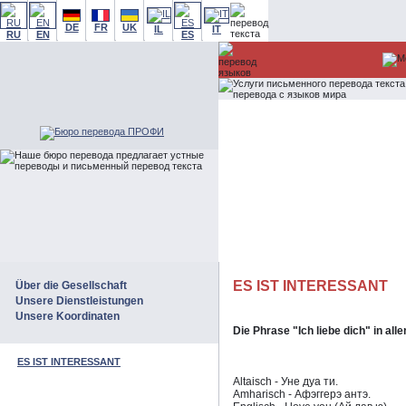
DE
FR
UK
IL
IT
RU
EN
ES
ES IST INTERESSANT
Über die Gesellschaft
Unsere Dienstleistungen
Unsere Koordinaten
Die Phrase "Ich liebe dich" in all
ES IST INTERESSANT
Altaisch - Уне дуа ти.
Amharisch - Афэггерэ антэ.