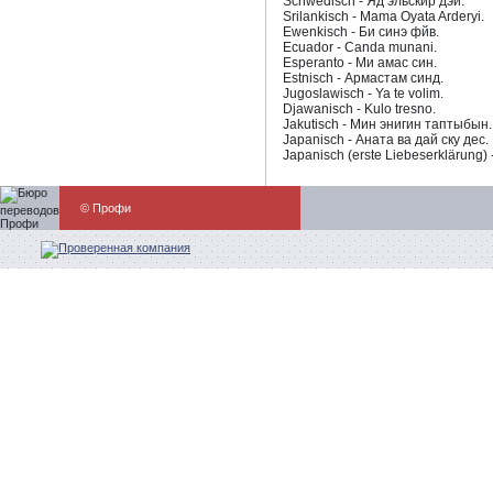
Schwedisch - Яд эльскир дэй.
Srilankisch - Mama Oyata Arderyi.
Ewenkisch - Би синэ фйв.
Ecuador - Canda munani.
Esperanto - Ми амас син.
Estnisch - Армастам синд.
Jugoslawisch - Ya te volim.
Djawanisch - Kulo tresno.
Jakutisch - Мин энигин таптыбын.
Japanisch - Аната ва дай ску дес.
Japanisch (erste Liebeserklärung) 
© Профи