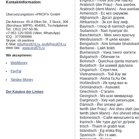
Englisch - I love you (Ай лав ю).
Kontaktinformation:
Arabisch (der Frau) - Ана ахебек.
Arabisch (dem Mann) - Ана ахебак
Armenisch - Ес кез сирумэм.
Übersetzungsbüro «PROFI» GmbH
Afghanisch - Дусат дорем.
Die Adresse: 45-А Elkin-Str., 3 Stock, 306
Afrikanisch - Эк хэт йоу лиф.
(Bürohaus WIPR), 454091, Tscheljabinsk
Bayrisch - I mog di narrisch gern.
Tel.: (351) 247-50-96,
Sudanisch - Nan nyanyar do.
+7-951-120-5555 (Viber, WhatsApp)
Baschkirisch - Мин хинэ яратыу.
ICQ : 377089989
Weißrussisch - Я цябе кахаю.
Skype: sb.pavlova
Bengalisch - Ami tomake bhalobash
E-Mail:
info@profi74.ru,
profi@profi74.ru
Web-Site:
www.profi74.ru
Berberei - Lakh tirikh.
Burmesisch - Чэна тинго чхи'ити.
Wir akzeptieren:
Bulgarisch - Обичам ти.
Bolivisch - Quechua qanta munani.
WebMoney
Burjatisch - Би шамай дурлаха.
Ungarisch - Серетлек.
PayPal
Vietnamesisch - Той йэу эм.
Hawaiisch - Aloha I'a Au Oe.
Yandex-Money
Holländisch - Ик хуид ван ю.
Grönländisch - Asavakit.
Griechisch - С'агапо.
Der Katalog der Linken
Georgisch - Мэ шэн миквархар.
Darginisch - Хиу наб ригахъуре.
Dänisch - Йег элскер дит.
Iwrith (der Frau) - Ani ohev otah (а
Iwrith (dem Mann) - Ani ohevet oth
Indonesisch - Сайя меньтьинта ко
Iranisch - Ме туре дус'ат до'рем.
Irisch - Thaim in grabh leat.
Isländisch - Eg elska thig.
Spanisch - Йо тэ амо.